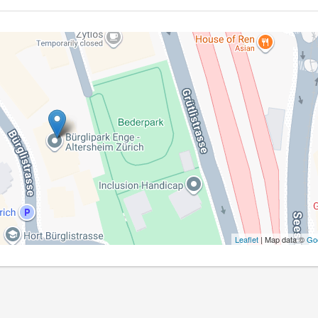
Leaflet
| Map data ©
Go