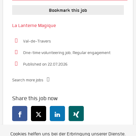
Bookmark this job
La Lanterne Magique
Val-de-Travers
One-time volunteering job, Regular engagement
Published on 22.07.2026
Search more jobs
Share this job now
Cookies helfen uns bei der Erbringung unserer Dienste.
Go back