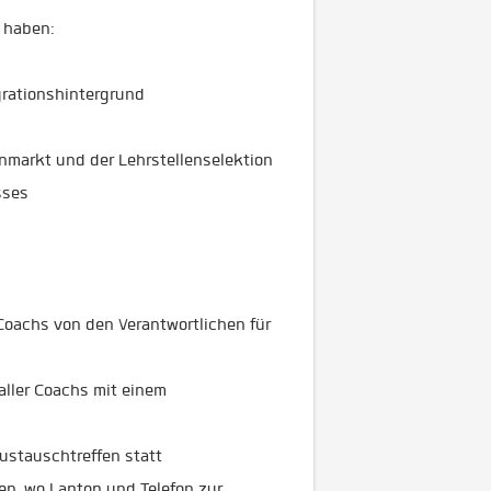
u haben:
grationshintergrund
nmarkt und der Lehrstellenselektion
sses
Coachs von den Verantwortlichen für
aller Coachs mit einem
Austauschtreffen statt
fen, wo Laptop und Telefon zur