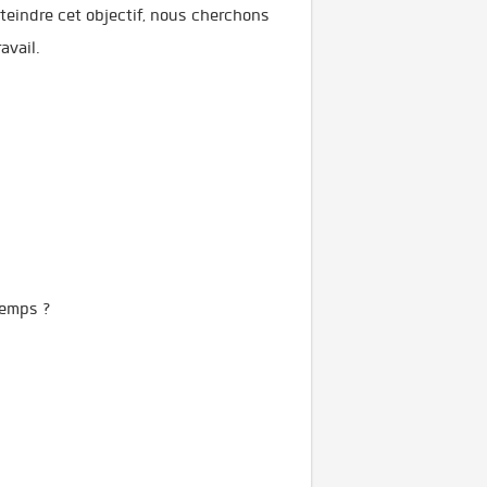
eindre cet objectif, n
ous cherchons
avail.
temps ?