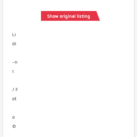
Show original listing
Li
di
-n
r.
/ F
ot
o
©