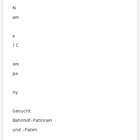
N
am
e
/ C
om
pa
ny
Gesucht:
Bahnhof-Patinnen
und -Paten.