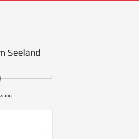
im Seeland
ssung