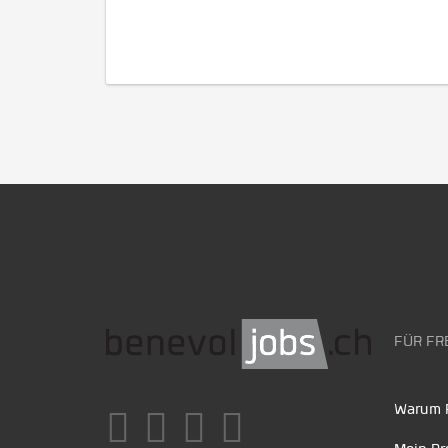
FÜR FR
Warum F