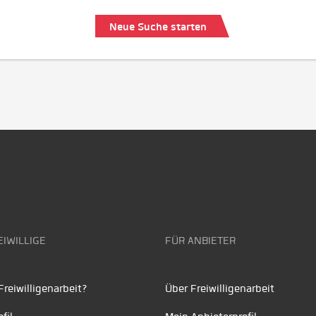
Neue Suche starten
EIWILLIGE
FÜR ANBIETER
reiwilligenarbeit?
Über Freiwilligenarbeit