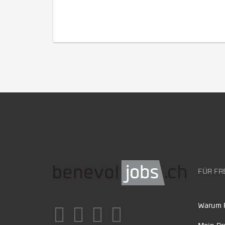
FÜR FR
Warum F