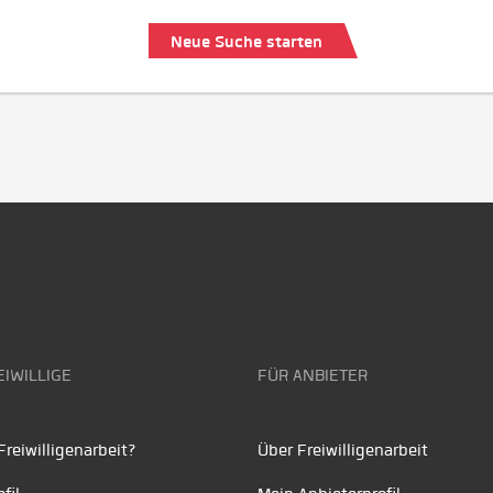
Neue Suche starten
EIWILLIGE
FÜR ANBIETER
reiwilligenarbeit?
Über Freiwilligenarbeit