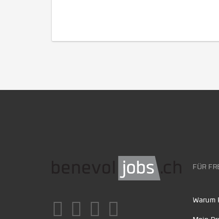
FÜR FR
Warum F