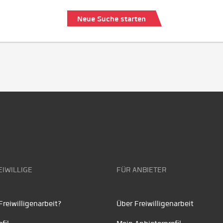
Neue Suche starten
EIWILLIGE
FÜR ANBIETER
reiwilligenarbeit?
Über Freiwilligenarbeit