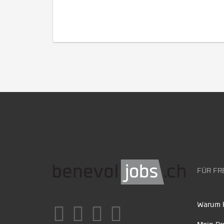
FÜR FR
Warum F