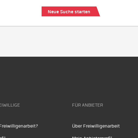
Neue Suche starten
EIWILLIGE
FÜR ANBIETER
reiwilligenarbeit?
Über Freiwilligenarbeit