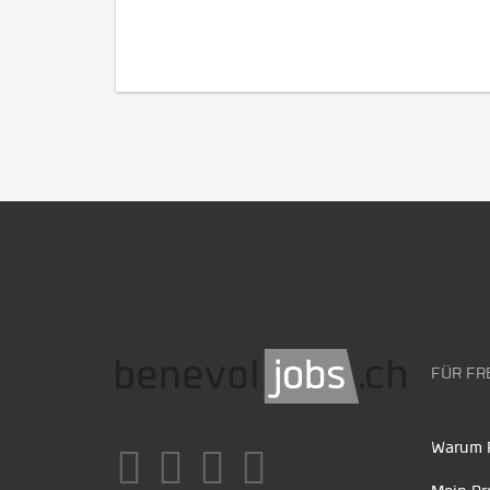
FÜR FR
Warum F