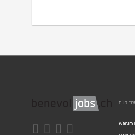
FÜR FR
Warum F