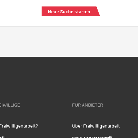
Neue Suche starten
EIWILLIGE
FÜR ANBIETER
reiwilligenarbeit?
Über Freiwilligenarbeit