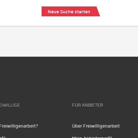
Neue Suche starten
EIWILLIGE
FÜR ANBIETER
reiwilligenarbeit?
Über Freiwilligenarbeit