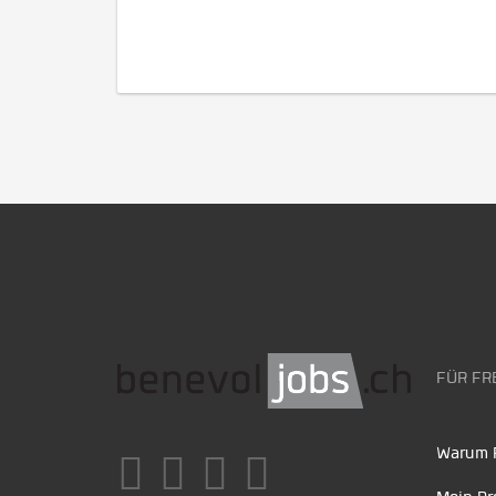
FÜR FR
Warum F