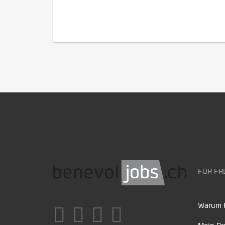
FÜR FR
Warum F