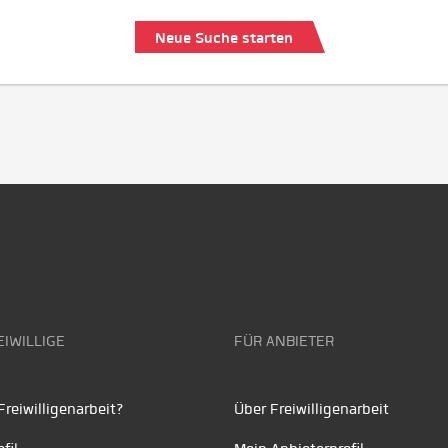
Neue Suche starten
EIWILLIGE
FÜR ANBIETER
reiwilligenarbeit?
Über Freiwilligenarbeit