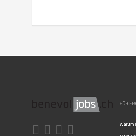
FÜR FR
Warum F