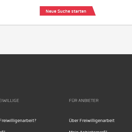
Neue Suche starten
EIWILLIGE
FÜR ANBIETER
reiwilligenarbeit?
Über Freiwilligenarbeit