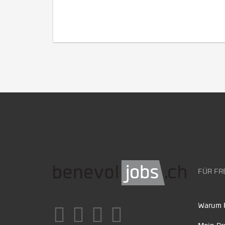
FÜR FR
Warum F