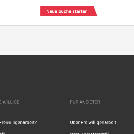
Neue Suche starten
EIWILLIGE
FÜR ANBIETER
reiwilligenarbeit?
Über Freiwilligenarbeit