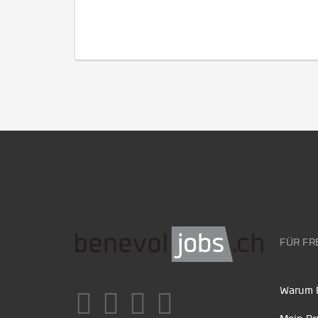
FÜR FR
Warum F