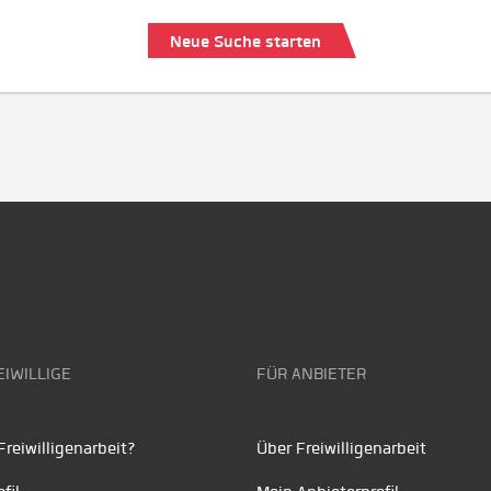
Neue Suche starten
EIWILLIGE
FÜR ANBIETER
reiwilligenarbeit?
Über Freiwilligenarbeit