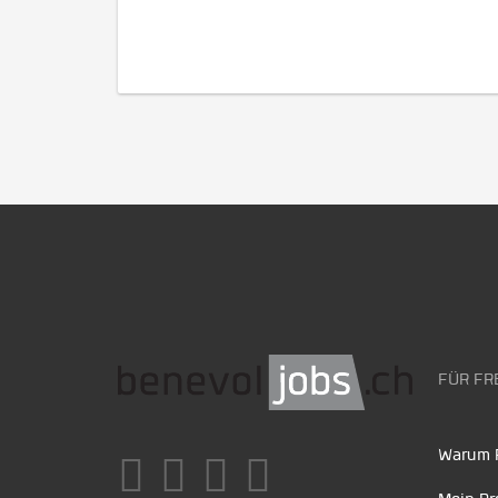
FÜR FR
Warum F