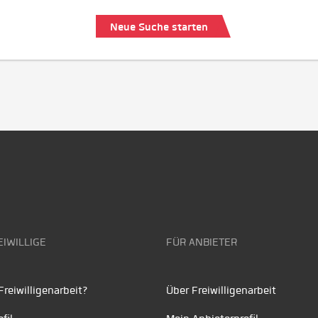
Neue Suche starten
EIWILLIGE
FÜR ANBIETER
reiwilligenarbeit?
Über Freiwilligenarbeit