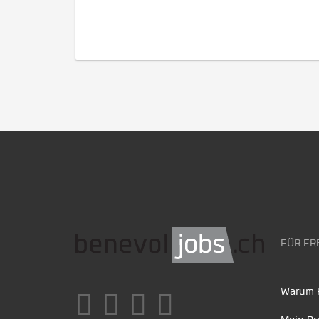
FÜR FR
Warum F