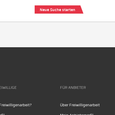
Neue Suche starten
EIWILLIGE
FÜR ANBIETER
reiwilligenarbeit?
Über Freiwilligenarbeit