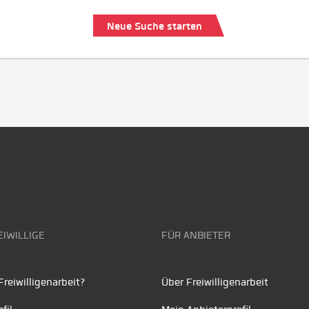
Neue Suche starten
EIWILLIGE
FÜR ANBIETER
reiwilligenarbeit?
Über Freiwilligenarbeit