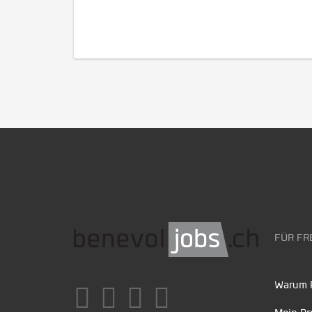
FÜR FR
Warum F