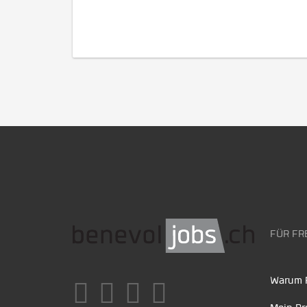
FÜR FR
Warum F