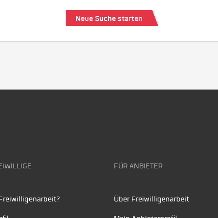
Neue Suche starten
EIWILLIGE
FÜR ANBIETER
reiwilligenarbeit?
Über Freiwilligenarbeit