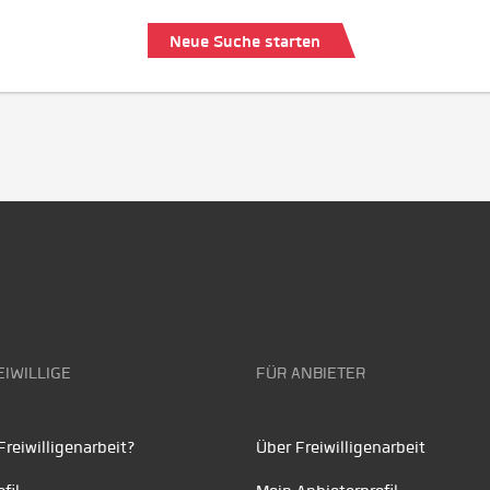
Neue Suche starten
EIWILLIGE
FÜR ANBIETER
reiwilligenarbeit?
Über Freiwilligenarbeit