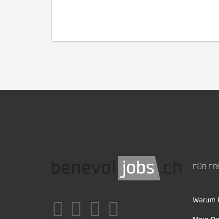
FÜR FR
Warum F