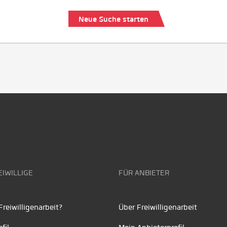
Neue Suche starten
EIWILLIGE
FÜR ANBIETER
reiwilligenarbeit?
Über Freiwilligenarbeit