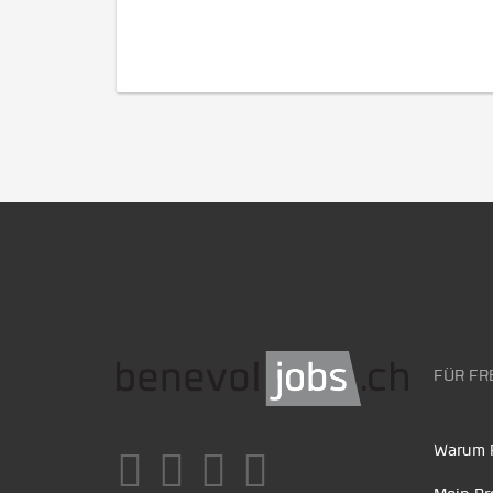
FÜR FR
Warum F