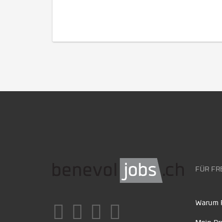
FÜR FR
Warum F