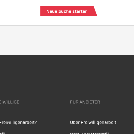
Neue Suche starten
EIWILLIGE
FÜR ANBIETER
reiwilligenarbeit?
Über Freiwilligenarbeit