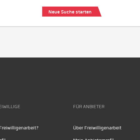
Neue Suche starten
EIWILLIGE
FÜR ANBIETER
reiwilligenarbeit?
Über Freiwilligenarbeit