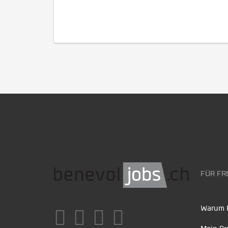
FÜR FR
Warum F