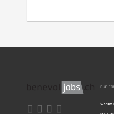
FÜR FR
Warum F