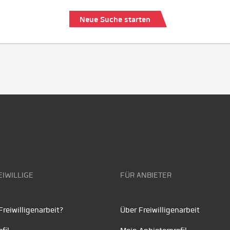
Neue Suche starten
EIWILLIGE
FÜR ANBIETER
reiwilligenarbeit?
Über Freiwilligenarbeit