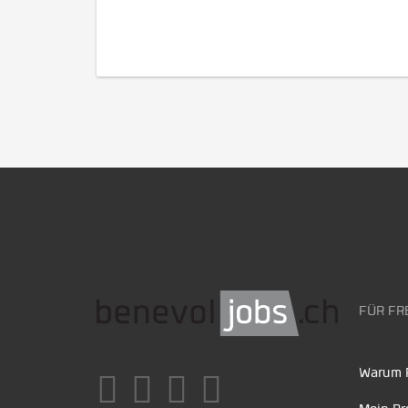
FÜR FR
Warum F