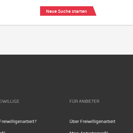
Neue Suche starten
EIWILLIGE
FÜR ANBIETER
reiwilligenarbeit?
Über Freiwilligenarbeit