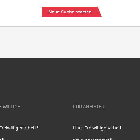
Neue Suche starten
EIWILLIGE
FÜR ANBIETER
reiwilligenarbeit?
Über Freiwilligenarbeit