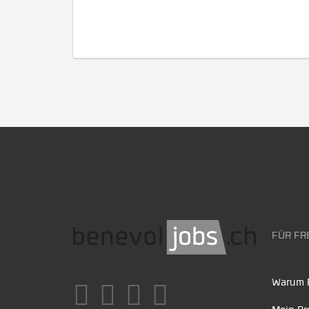
FÜR FR
Warum F