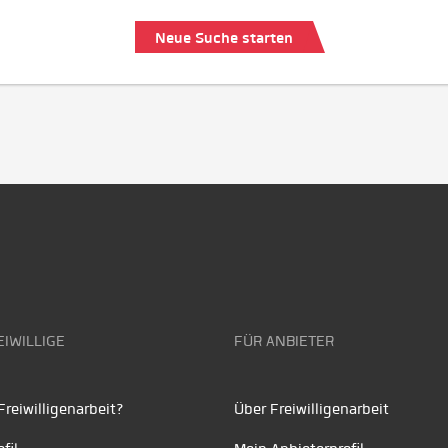
Neue Suche starten
EIWILLIGE
FÜR ANBIETER
reiwilligenarbeit?
Über Freiwilligenarbeit