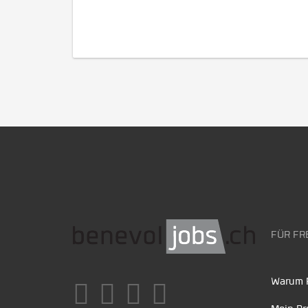
FÜR FR
Warum F