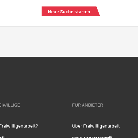
Neue Suche starten
EIWILLIGE
FÜR ANBIETER
reiwilligenarbeit?
Über Freiwilligenarbeit