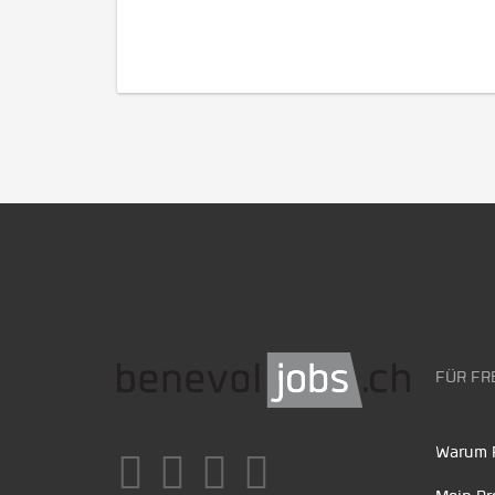
FÜR FR
Warum F