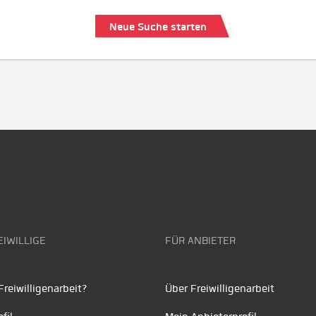
Neue Suche starten
EIWILLIGE
FÜR ANBIETER
reiwilligenarbeit?
Über Freiwilligenarbeit