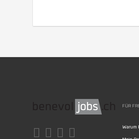
FÜR FR
Warum F