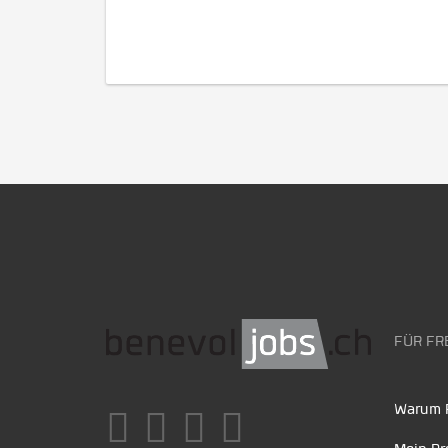
FÜR FR
Warum F