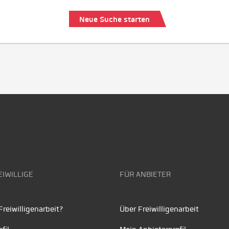
Neue Suche starten
EIWILLIGE
FÜR ANBIETER
reiwilligenarbeit?
Über Freiwilligenarbeit