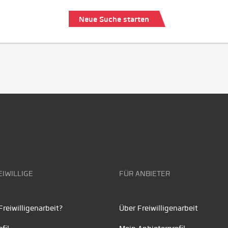
Neue Suche starten
EIWILLIGE
FÜR ANBIETER
reiwilligenarbeit?
Über Freiwilligenarbeit