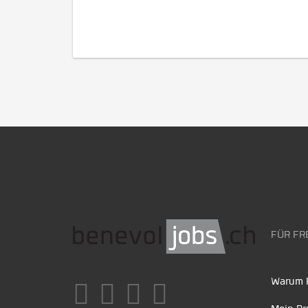
FÜR FR
Warum F