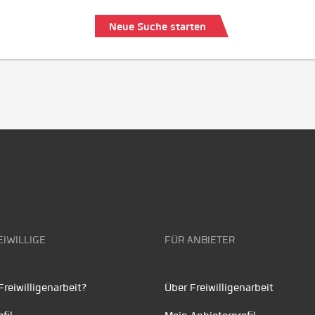
Neue Suche starten
EIWILLIGE
FÜR ANBIETER
reiwilligenarbeit?
Über Freiwilligenarbeit