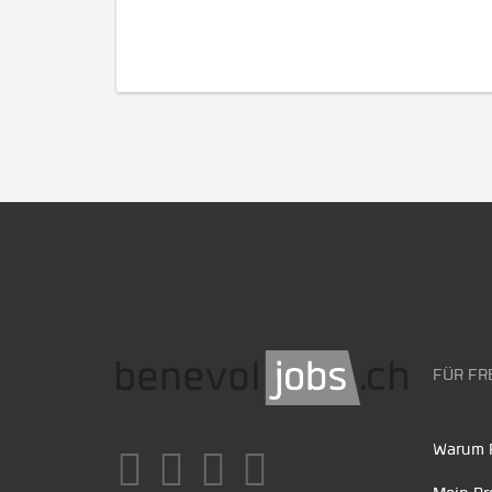
FÜR FR
Warum F