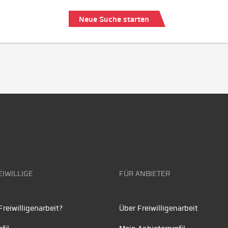
Neue Suche starten
EIWILLIGE
FÜR ANBIETER
reiwilligenarbeit?
Über Freiwilligenarbeit